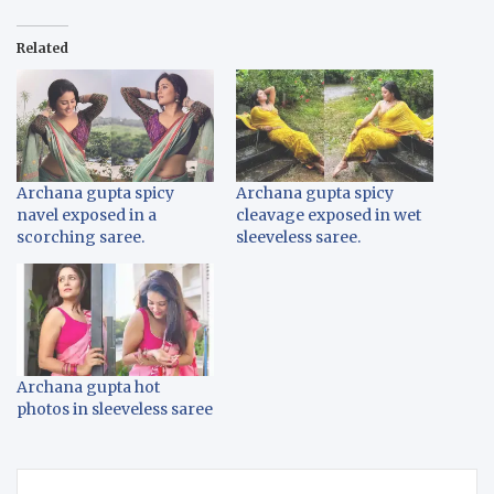
Related
Archana gupta spicy
Archana gupta spicy
navel exposed in a
cleavage exposed in wet
scorching saree.
sleeveless saree.
Archana gupta hot
photos in sleeveless saree
Post