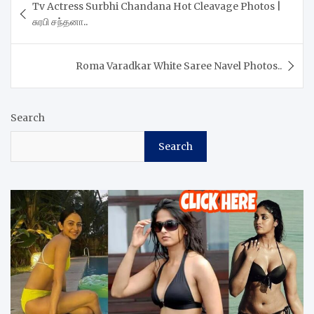
Tv Actress Surbhi Chandana Hot Cleavage Photos |
navigation
சுரபி சந்தனா..
Roma Varadkar White Saree Navel Photos..
Search
Search