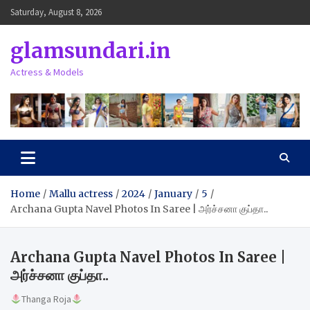
Skip
Saturday, August 8, 2026
to
content
glamsundari.in
Actress & Models
Home
Mallu actress
2024
January
5
Archana Gupta Navel Photos In Saree | அர்ச்சனா குப்தா..
Archana Gupta Navel Photos In Saree |
அர்ச்சனா குப்தா..
Thanga Roja