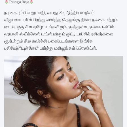
Thanga Roja
நடிகை டிம்பில் ஹயாதி, வயது 25, ஆந்திர மாநிலம்
விஜயவாடாவில் பிறந்து வளர்ந்த தெலுங்கு திரை நடிகை மற்றும்
மாடல். ஒரு சில தமிழ் படங்களிலும் நடித்துள்ள நடிகை டிம்பில்
ஹயாதி ஸ்லீவ்லெஸ் டாப்ஸ் மற்றும் குட்டி டாப்சில் ரசிகர்களை
சூடேற்றும் சில கவர்ச்சி புகைப்படங்களை இங்கே
பதிவேற்றியுள்ளேன் பார்த்து மகிழுங்கள் ப்ரெண்ட்ஸ்.