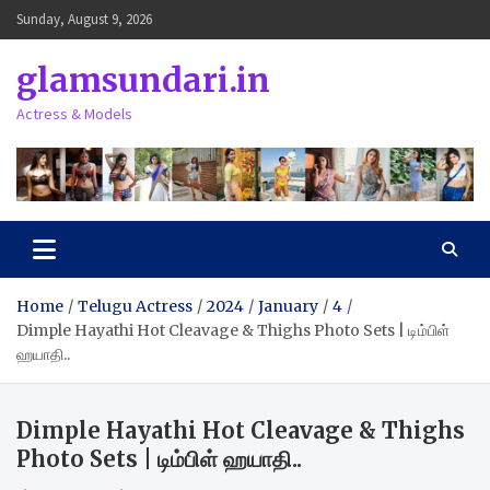
Skip
Sunday, August 9, 2026
to
content
glamsundari.in
Actress & Models
Home
Telugu Actress
2024
January
4
Dimple Hayathi Hot Cleavage & Thighs Photo Sets | டிம்பிள்
ஹயாதி..
Dimple Hayathi Hot Cleavage & Thighs
Photo Sets | டிம்பிள் ஹயாதி..