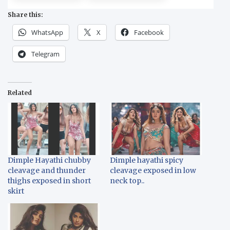
Share this:
WhatsApp
X
Facebook
Telegram
Related
Dimple Hayathi chubby
Dimple hayathi spicy
cleavage and thunder
cleavage exposed in low
thighs exposed in short
neck top..
skirt