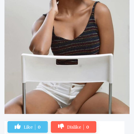
Like
0
Dislike
0