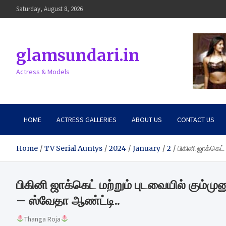
Skip
Saturday, August 8, 2026
to
content
glamsundari.in
Actress & Models
HOME
ACTRESS GALLERIES
ABOUT US
CONTACT US
Home
TV Serial Auntys
2024
January
2
பிகினி ஜாக்கெட்
பிகினி ஜாக்கெட் மற்றும் புடவையில் கும்
– ஸ்வேதா ஆண்ட்டி..
Thanga Roja