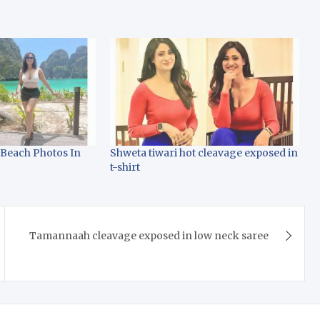
 Beach Photos In
Shweta tiwari hot cleavage exposed in
t-shirt
Tamannaah cleavage exposed in low neck saree