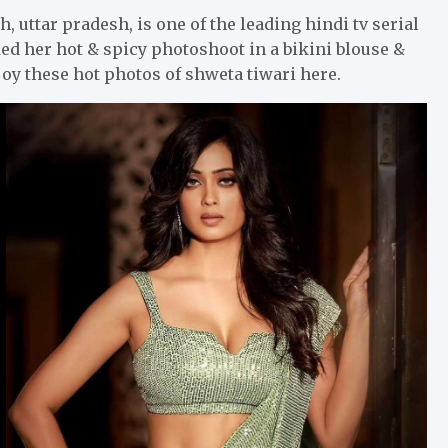
, uttar pradesh, is one of the leading hindi tv serial
ed her hot & spicy photoshoot in a bikini blouse &
joy these hot photos of shweta tiwari here.