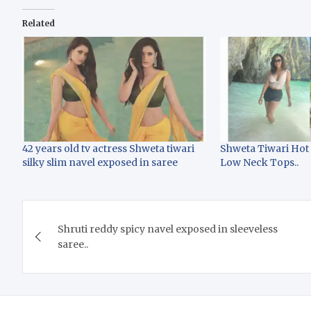
Related
42 years old tv actress Shweta tiwari
Shweta Tiwari Hot
silky slim navel exposed in saree
Low Neck Tops..
Post
Shruti reddy spicy navel exposed in sleeveless
navigation
saree..