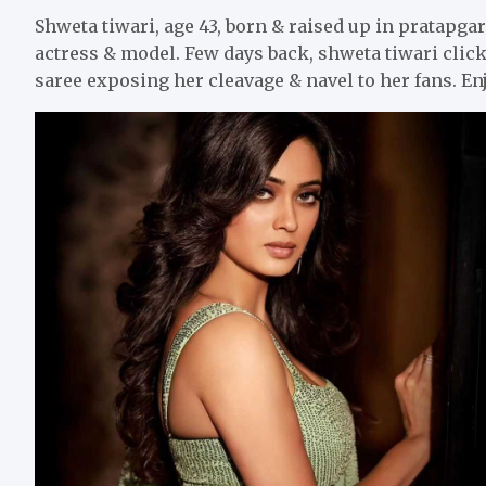
Shweta tiwari, age 43, born & raised up in pratapgarh
actress & model. Few days back, shweta tiwari click
saree exposing her cleavage & navel to her fans. En